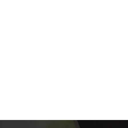
EN SAVOIR +
NOS SERVICES
LOCATION
Découvrez nos services de gestion locative
longue durée. Trouvez le confort que vous
méritez et un suivi adapté.
EN SAVOIR +