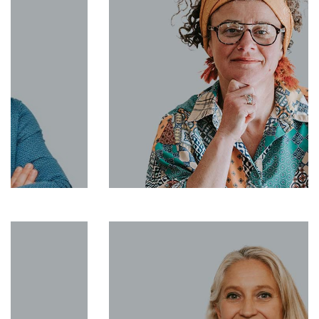
0670603051
Sabine@aravisinternational.com