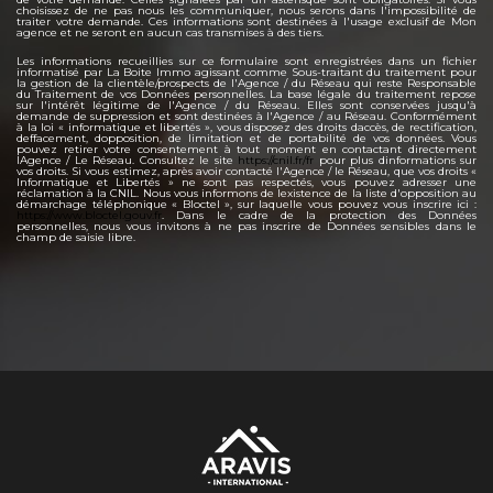
choisissez de ne pas nous les communiquer, nous serons dans l'impossibilité de
traiter votre demande. Ces informations sont destinées à l'usage exclusif de Mon
agence et ne seront en aucun cas transmises à des tiers.
Les informations recueillies sur ce formulaire sont enregistrées dans un fichier
informatisé par La Boite Immo agissant comme Sous-traitant du traitement pour
la gestion de la clientèle/prospects de l'Agence / du Réseau qui reste Responsable
du Traitement de vos Données personnelles. La base légale du traitement repose
sur l'intérêt légitime de l'Agence / du Réseau. Elles sont conservées jusqu'à
demande de suppression et sont destinées à l'Agence / au Réseau. Conformément
à la loi « informatique et libertés », vous disposez des droits daccès, de rectification,
deffacement, dopposition, de limitation et de portabilité de vos données. Vous
pouvez retirer votre consentement à tout moment en contactant directement
lAgence / Le Réseau. Consultez le site
https://cnil.fr/fr
pour plus dinformations sur
vos droits. Si vous estimez, après avoir contacté l'Agence / le Réseau, que vos droits «
Informatique et Libertés » ne sont pas respectés, vous pouvez adresser une
réclamation à la CNIL. Nous vous informons de lexistence de la liste d'opposition au
démarchage téléphonique « Bloctel », sur laquelle vous pouvez vous inscrire ici :
https://www.bloctel.gouv.fr
. Dans le cadre de la protection des Données
personnelles, nous vous invitons à ne pas inscrire de Données sensibles dans le
champ de saisie libre.