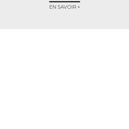
EN SAVOIR +
NOS SERVICES
TRANSACTION
Nous vous accompagnons dans tous vos
projets immobiliers que ce soit pour un
achat ou la mise en vente de votre bien.