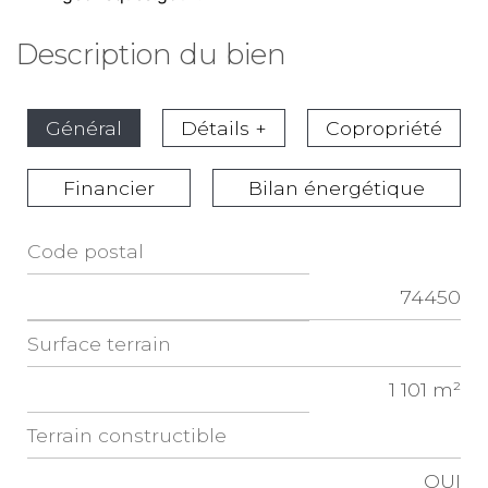
Description du bien
Général
Détails +
Copropriété
Financier
Bilan énergétique
Code postal
Label
74450
Value
surface terrain
1 101 m²
Terrain constructible
OUI