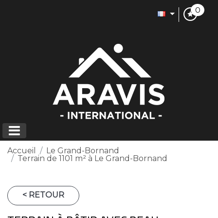
0
Accueil
Le Grand-Bornand
Terrain de 1101 m² à Le Grand-Bornand
< RETOUR