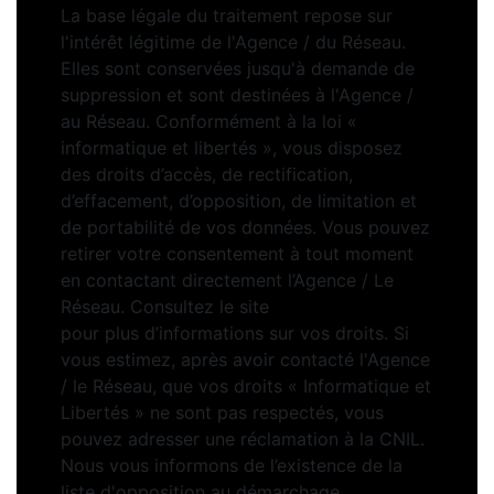
La base légale du traitement repose sur
l'intérêt légitime de l'Agence / du Réseau.
Elles sont conservées jusqu'à demande de
suppression et sont destinées à l'Agence /
au Réseau. Conformément à la loi «
informatique et libertés », vous disposez
des droits d’accès, de rectification,
d’effacement, d’opposition, de limitation et
de portabilité de vos données. Vous pouvez
retirer votre consentement à tout moment
en contactant directement l’Agence / Le
Réseau. Consultez le site
https://cnil.fr/fr
pour plus d’informations sur vos droits. Si
vous estimez, après avoir contacté l'Agence
/ le Réseau, que vos droits « Informatique et
Libertés » ne sont pas respectés, vous
pouvez adresser une réclamation à la CNIL.
Nous vous informons de l’existence de la
liste d'opposition au démarchage