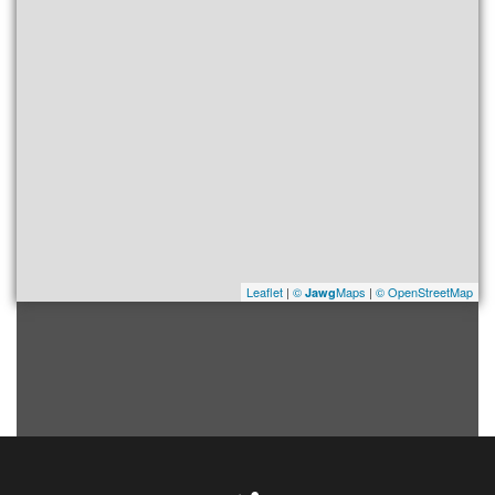
Leaflet
|
©
Maps
|
© OpenStreetMap
Jawg