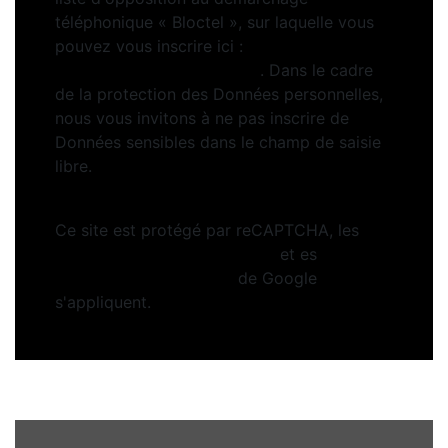
téléphonique « Bloctel », sur laquelle vous
pouvez vous inscrire ici :
https://www.bloctel.gouv.fr
. Dans le cadre
de la protection des Données personnelles,
nous vous invitons à ne pas inscrire de
Données sensibles dans le champ de saisie
libre.
Ce site est protégé par reCAPTCHA, les
Politiques de Confidentialité
et es
Conditions d'utilisation
de Google
s'appliquent.