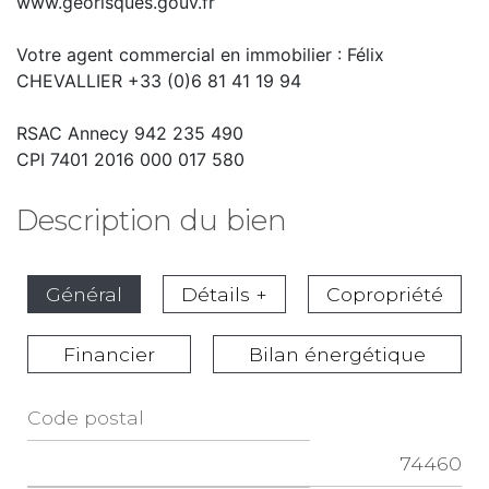
www.georisques.gouv.fr
Votre agent commercial en immobilier : Félix
CHEVALLIER +33 (0)6 81 41 19 94
RSAC Annecy 942 235 490
CPI 7401 2016 000 017 580
Description du bien
Général
Détails +
Copropriété
Financier
Bilan énergétique
Code postal
Label
74460
Value