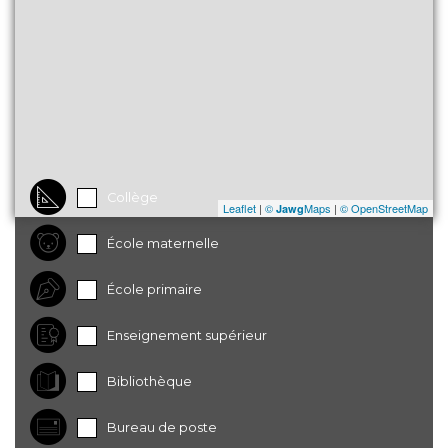
Collège
Leaflet
|
©
Maps
|
© OpenStreetMap
Jawg
École maternelle
École primaire
Enseignement supérieur
Bibliothèque
Bureau de poste