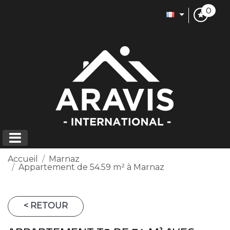
0
Accueil
Marnaz
Appartement de 54.59 m² à Marnaz
< RETOUR