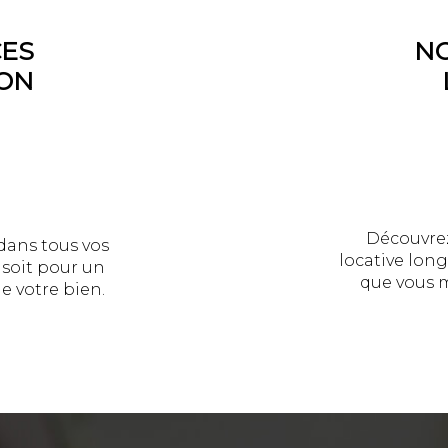
CES
NO
ON
Découvrez
ans tous vos
locative long
 soit pour un
que vous m
e votre bien.