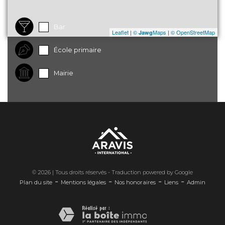
Bar
Leaflet
|
©
Maps
|
© OpenStreetMap
Jawg
École primaire
Mairie
© 2026 | Tous droits réservés - Traduction powered by Google
-
-
-
-
Plan du site
Mentions légales
Nos honoraires
Liens
Admin