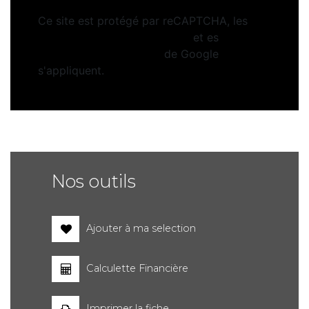
Ce site est protégé par reCAPTCHA, les
Politiques de Confidentialité
et es
Conditions d'utilisation
de Google
s'appliquent.
Nos outils
Ajouter à ma selection
Calculette Financière
Imprimer la fiche