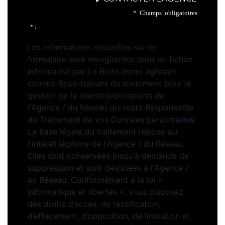
* Champs obligatoires
* :
Les informations recueillies sur ce
formulaire sont enregistrées dans un fichier
informatisé par La Boite Immo agissant
comme Sous-traitant du traitement pour la
gestion de la clientèle/prospects de
l'Agence / du Réseau qui reste Responsable
du Traitement de vos Données personnelles.
La base légale du traitement repose sur
l'intérêt légitime de l'Agence / du Réseau.
Elles sont conservées jusqu'à demande de
suppression et sont destinées à l'Agence /
au Réseau. Conformément à la loi «
informatique et libertés », vous disposez
des droits d’accès, de rectification,
d’effacement, d’opposition, de limitation et