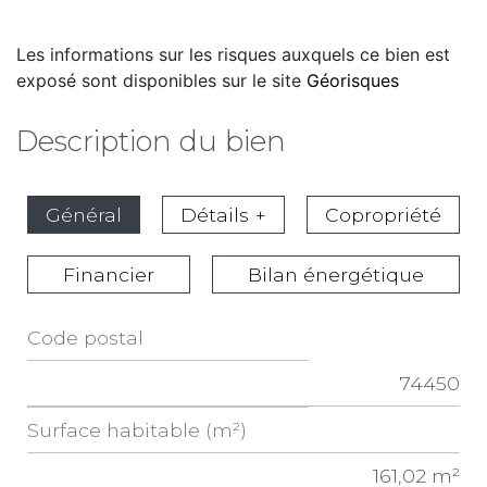
Les informations sur les risques auxquels ce bien est
exposé sont disponibles sur le site
Géorisques
Description du bien
Général
Détails +
Copropriété
Financier
Bilan énergétique
Code postal
Label
74450
Value
Surface habitable (m²)
161,02 m²