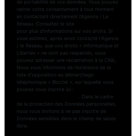
de portabilité de vos données. Vous pouvez
retirer votre consentement à tout moment
en contactant directement l’Agence / Le
Réseau. Consultez le site
https://cnil.fr/fr
pour plus d’informations sur vos droits. Si
vous estimez, après avoir contacté l'Agence
/ le Réseau, que vos droits « Informatique et
Libertés » ne sont pas respectés, vous
pouvez adresser une réclamation à la CNIL.
Nous vous informons de l’existence de la
liste d'opposition au démarchage
téléphonique « Bloctel », sur laquelle vous
pouvez vous inscrire ici :
https://www.bloctel.gouv.fr
. Dans le cadre
de la protection des Données personnelles,
nous vous invitons à ne pas inscrire de
Données sensibles dans le champ de saisie
libre.