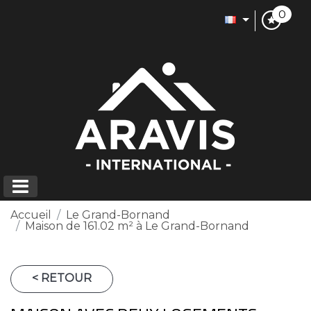
0
Accueil
Le Grand-Bornand
Maison de 161.02 m² à Le Grand-Bornand
< RETOUR