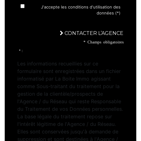
J'accepte les conditions d'utilisation des
données (*)
CONTACTER L’AGENCE
* Champs obligatoires
* :
Les informations recueillies sur ce
formulaire sont enregistrées dans un fichier
informatisé par La Boite Immo agissant
comme Sous-traitant du traitement pour la
gestion de la clientèle/prospects de
l'Agence / du Réseau qui reste Responsable
du Traitement de vos Données personnelles.
La base légale du traitement repose sur
l'intérêt légitime de l'Agence / du Réseau.
Elles sont conservées jusqu'à demande de
suppression et sont destinées à l'Agence /