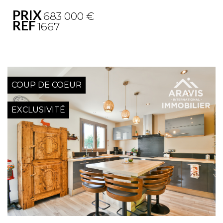
PRIX
683 000
€
REF
1667
COUP DE COEUR
EXCLUSIVITÉ