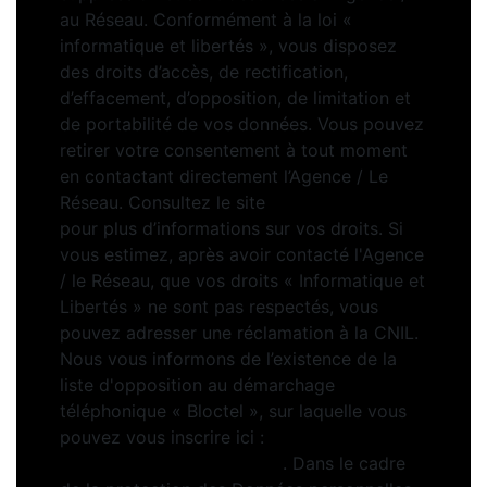
au Réseau. Conformément à la loi «
informatique et libertés », vous disposez
des droits d’accès, de rectification,
d’effacement, d’opposition, de limitation et
de portabilité de vos données. Vous pouvez
retirer votre consentement à tout moment
en contactant directement l’Agence / Le
Réseau. Consultez le site
https://cnil.fr/fr
pour plus d’informations sur vos droits. Si
vous estimez, après avoir contacté l'Agence
/ le Réseau, que vos droits « Informatique et
Libertés » ne sont pas respectés, vous
pouvez adresser une réclamation à la CNIL.
Nous vous informons de l’existence de la
liste d'opposition au démarchage
téléphonique « Bloctel », sur laquelle vous
pouvez vous inscrire ici :
https://www.bloctel.gouv.fr
. Dans le cadre