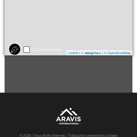
École primaire
Leaflet
|
©
Maps
|
© OpenStreetMap
Jawg
© 2026 | Tous droits réservés - Traduction powered by Google