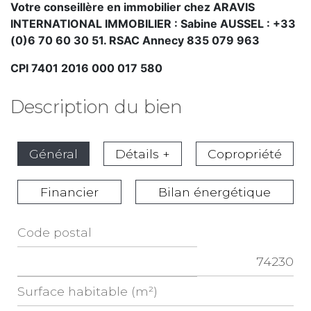
Votre conseillère en immobilier chez ARAVIS
INTERNATIONAL IMMOBILIER : Sabine AUSSEL : +33
(0)6 70 60 30 51. RSAC Annecy 835 079 963
CPI 7401 2016 000 017
580
Description du bien
Général
Détails +
Copropriété
Financier
Bilan énergétique
Code postal
Label
74230
Value
Surface habitable (m²)