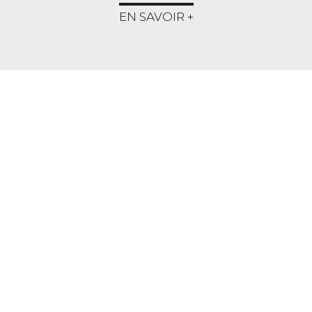
EN SAVOIR +
NOS SERVICES
TRANSACTION
Nous vous accompagnons dans tous vos
projets immobiliers que ce soit pour un
achat ou la mise en vente de votre bien.