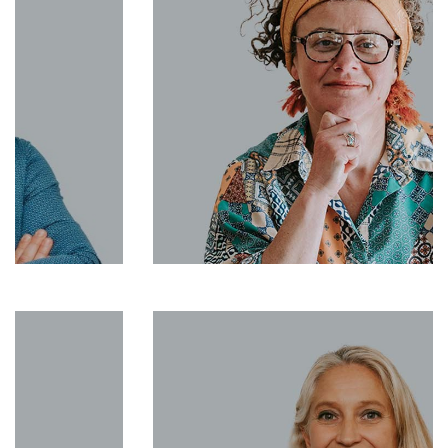
0670603051
Sabine@aravisinternational.com