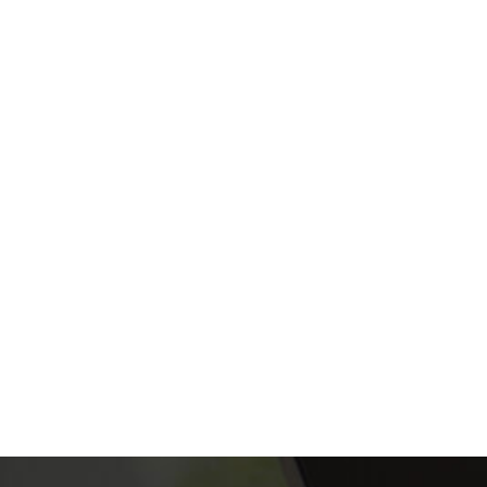
EN SAVOIR +
NOS SERVICES
LOCATION
Découvrez nos services de gestion locative
longue durée. Trouvez le confort que vous
méritez et un suivi adapté.
EN SAVOIR +