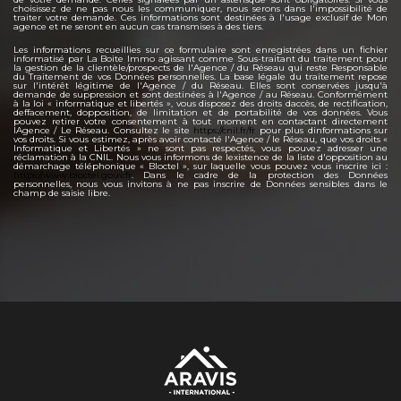
choisissez de ne pas nous les communiquer, nous serons dans l'impossibilité de
traiter votre demande. Ces informations sont destinées à l'usage exclusif de Mon
agence et ne seront en aucun cas transmises à des tiers.
Les informations recueillies sur ce formulaire sont enregistrées dans un fichier
informatisé par La Boite Immo agissant comme Sous-traitant du traitement pour
la gestion de la clientèle/prospects de l'Agence / du Réseau qui reste Responsable
du Traitement de vos Données personnelles. La base légale du traitement repose
sur l'intérêt légitime de l'Agence / du Réseau. Elles sont conservées jusqu'à
demande de suppression et sont destinées à l'Agence / au Réseau. Conformément
à la loi « informatique et libertés », vous disposez des droits daccès, de rectification,
deffacement, dopposition, de limitation et de portabilité de vos données. Vous
pouvez retirer votre consentement à tout moment en contactant directement
lAgence / Le Réseau. Consultez le site
https://cnil.fr/fr
pour plus dinformations sur
vos droits. Si vous estimez, après avoir contacté l'Agence / le Réseau, que vos droits «
Informatique et Libertés » ne sont pas respectés, vous pouvez adresser une
réclamation à la CNIL. Nous vous informons de lexistence de la liste d'opposition au
démarchage téléphonique « Bloctel », sur laquelle vous pouvez vous inscrire ici :
https://www.bloctel.gouv.fr
. Dans le cadre de la protection des Données
personnelles, nous vous invitons à ne pas inscrire de Données sensibles dans le
champ de saisie libre.