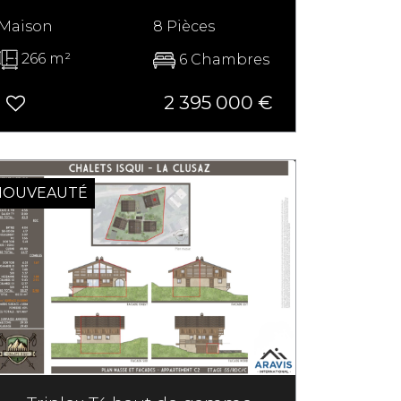
Maison
8 Pièces
266 m²
6 Chambres
2 395 000
€
NOUVEAUTÉ