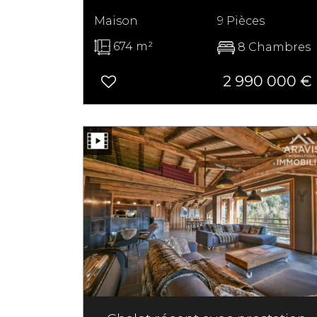
Maison
9 Pièces
674 m²
8 Chambres
2 990 000
€