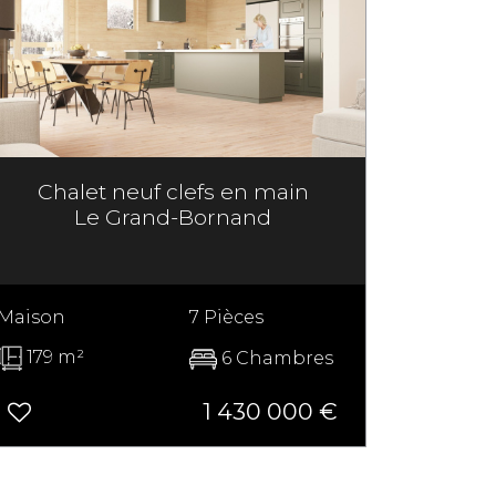
Chalet neuf clefs en main
Le Grand-Bornand
Maison
7 Pièces
179 m²
6 Chambres
1 430 000
€