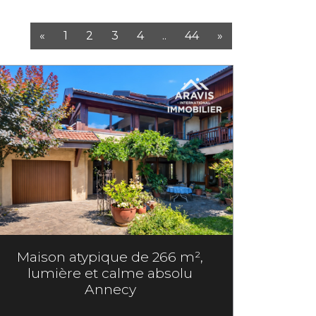
«
1
2
3
4
..
44
»
Maison atypique de 266 m²,
lumière et calme absolu
Annecy