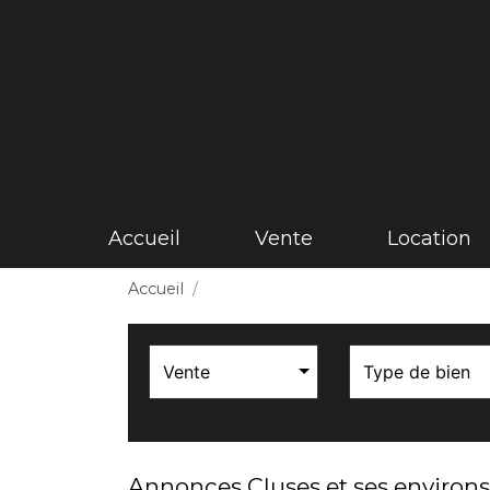
accueil
vente
location
Accueil
Vente
Type de bien
Annonces Cluses et ses environ