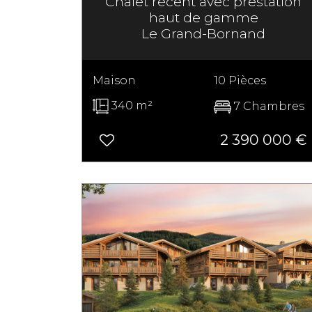
Chalet récent avec prestation
haut de gamme
Le Grand-Bornand
Maison
10 Pièces
340 m²
7 Chambres
2 390 000
€