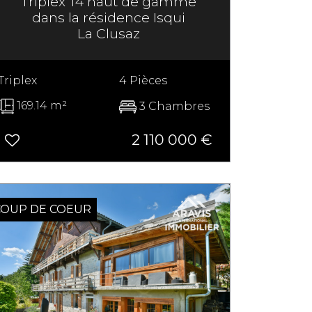
Triplex T4 haut de gamme
dans la résidence Isqui
La Clusaz
Triplex
4 Pièces
169.14 m²
3 Chambres
2 110 000 €
SOUS OFFRE
COUP DE COEUR