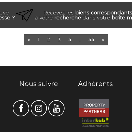
ouvé
Recevez les
biens correspondant
esse ?
à votre
recherche
dans votre
boîte ma
«
1
2
3
4
..
44
»
Nous suivre
Adhérents