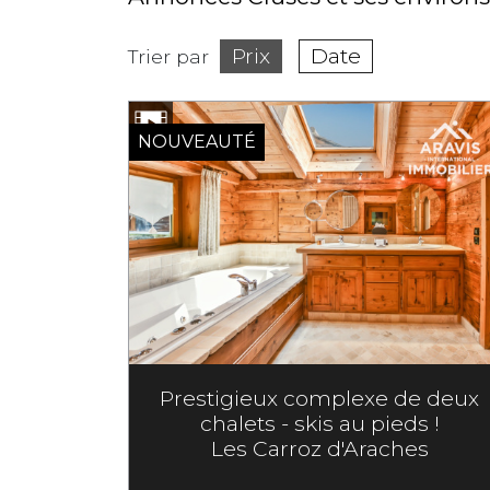
Prix
Date
Trier par
NOUVEAUTÉ
Prestigieux complexe de deux
chalets - skis au pieds !
Les Carroz d'Araches