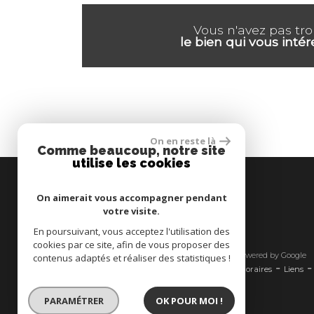
Vous n'avez pas tr
le bien qui vous intér
On en reste là
Comme beaucoup, notre site
utilise les cookies
On aimerait vous accompagner pendant
votre visite.
En poursuivant, vous acceptez l'utilisation des
cookies par ce site, afin de vous proposer des
© 2026 | Tous droits réservés - Traduction powered by Google
contenus adaptés et réaliser des statistiques !
-
-
-
-
Plan du site
Mentions légales
Nos honoraires
Liens
Admin
PARAMÉTRER
OK POUR MOI !