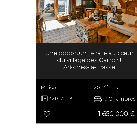
Une opportunité rare au cœur
du village des Carroz !
Arâches-la-Frasse
Maison
20 Pièces
321.07 m²
17 Chambres
1 650 000
€