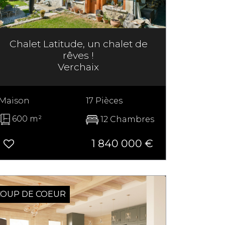
Chalet Latitude, un chalet de
rêves !
Verchaix
Maison
17 Pièces
600 m²
12 Chambres
1 840 000
€
COUP DE COEUR