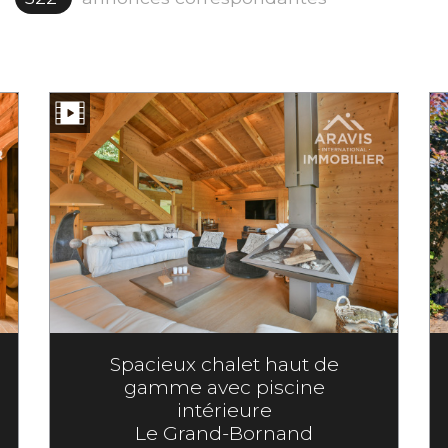
Spacieux chalet haut de
gamme avec piscine
intérieure
Le Grand-Bornand