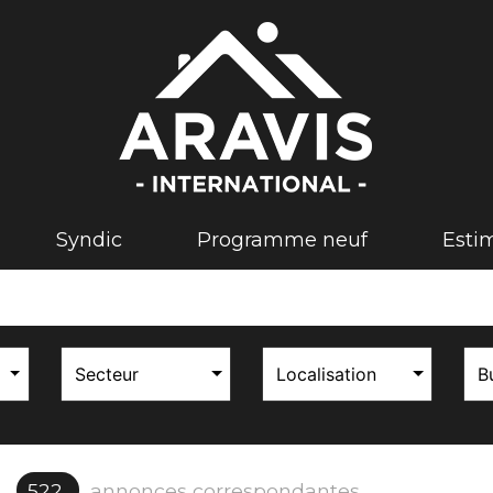
syndic
programme neuf
est
Secteur
Localisation
B
s
522
annonces correspondantes