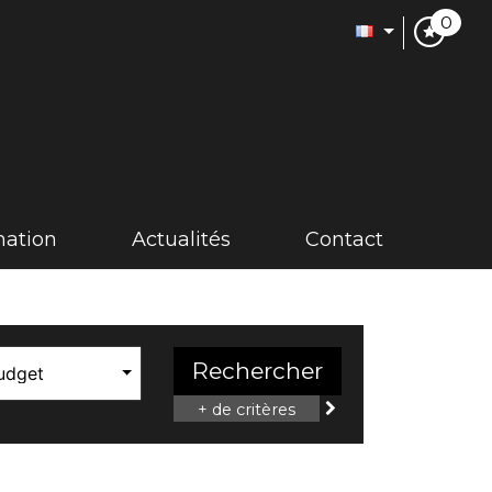
0
imation
actualités
contact
Rechercher
udget
+ de critères