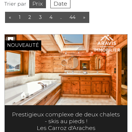
Prix
Date
Trier par
«
1
2
3
4
..
44
»
NOUVEAUTÉ
Prestigieux complexe de deux chalets
- skis au pieds !
Les Carroz d'Araches