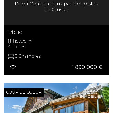
Demi Chalet à deux pas des pistes
La Clusaz
Triplex
150.75 m²
4 Pièces
3 Chambres
1 890 000 €
SOUS OFFRE
COUP DE COEUR