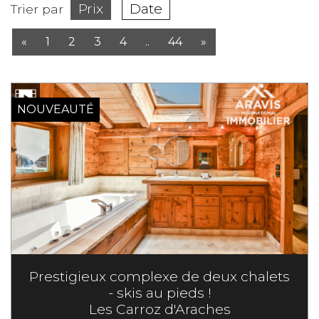
Prix
Date
Trier par
«
1
2
3
4
..
44
»
NOUVEAUTÉ
Prestigieux complexe de deux chalets
- skis au pieds !
Les Carroz d'Araches