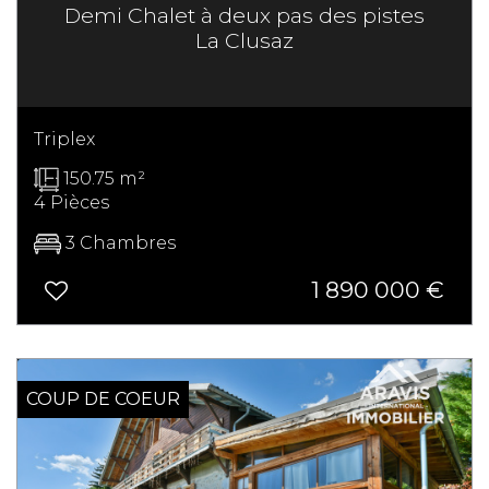
Demi Chalet à deux pas des pistes
La Clusaz
Triplex
150.75 m²
4 Pièces
3 Chambres
1 890 000 €
SOUS OFFRE
COUP DE COEUR