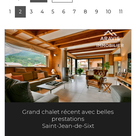
1
2
3
4
5
6
7
8
9
10
11
Grand chalet récent avec belles
prestations
Saint-Jean-de-Sixt