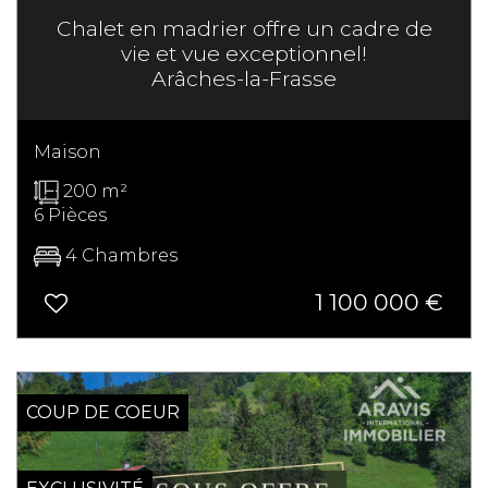
Chalet en madrier offre un cadre de
vie et vue exceptionnel!
Arâches-la-Frasse
Maison
200 m²
6 Pièces
4 Chambres
1 100 000
€
SOUS OFFRE
COUP DE COEUR