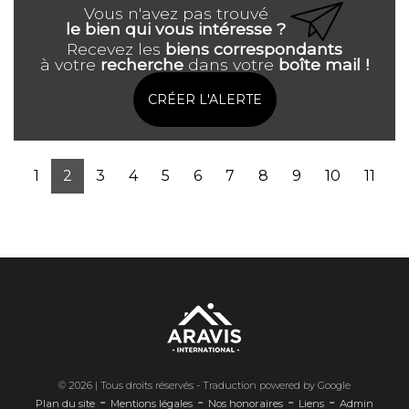
Vous n'avez pas trouvé
le bien qui vous intéresse ?
Recevez les
biens correspondants
à votre
recherche
dans votre
boîte mail !
CRÉER L'ALERTE
1
2
3
4
5
6
7
8
9
10
11
© 2026 | Tous droits réservés - Traduction powered by Google
-
-
-
-
Plan du site
Mentions légales
Nos honoraires
Liens
Admin